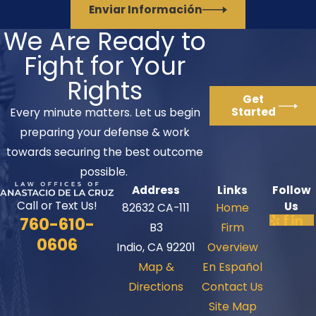
Enviar Información
We Are Ready to
Fight for Your
Rights
Get
Started
Every minute matters. Let us begin
preparing your defense & work
towards securing the best outcome
possible.
Address
Links
Follow
Call or Text Us!
Us
82632 CA-111
Home
760-610-
B3
Firm
0606
Indio, CA 92201
Overview
Map &
En Español
Directions
Contact Us
Site Map