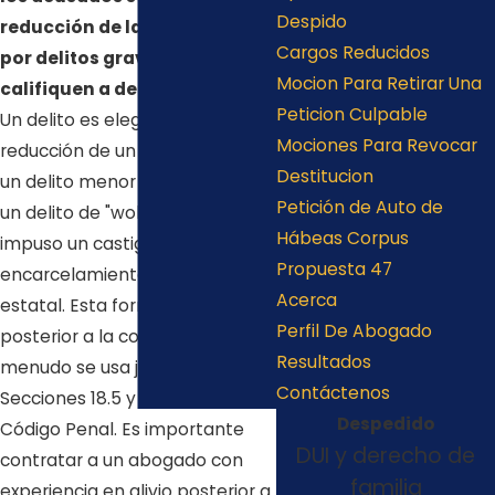
Despido
reducción de las condenas
Cargos Reducidos
por delitos graves que
Mocion Para Retirar Una
califiquen a delitos menores.
Peticion Culpable
Un delito es elegible para una
Mociones Para Revocar
reducción de un delito grave a
Destitucion
un delito menor si se trata de
Petición de Auto de
un delito de "wobbler" y se
Hábeas Corpus
impuso un castigo distinto del
Propuesta 47
encarcelamiento en la prisión
Acerca
estatal. Esta forma de alivio
Perfil De Abogado
posterior a la condena a
Resultados
menudo se usa junto con las
Contáctenos
Secciones 18.5 y 1203.4 del
Despedido
Código Penal. Es importante
DUI y derecho de
contratar a un abogado con
familia
experiencia en alivio posterior a