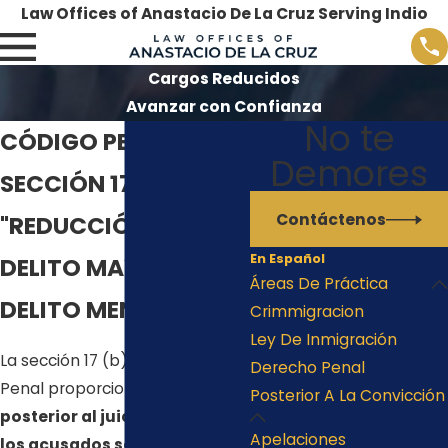
Law Offices of Anastacio De La Cruz Serving Indio
Cargos Reducidos
Avanzar con Confianza
No te
CÓDIGO PENAL
Demores
SECCIÓN 17 (B)
Contáctenos
"REDUCCIÓN DE
En Español
DELITO MAYOR A
Áreas De Práctica
DELITO MENOR"
Crimmigracion
Ley De Inmigración
La sección 17 (b) del Código
Derecho Penal
Penal proporciona
un método
Posterior A La Convicción
posterior al juicio para que
Apelaciones
los acusados ​​soliciten una