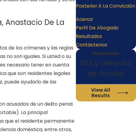
Posterior A La Convicción
Acerca
, Anastacio De La
Perfil De Abogado
Resultados
Contáctenos
tos de los crímenes y las reglas
Despedido
 no son iguales. Si usted o su
DUI y derecho
o es necesario tener en cuenta
de familia
fica que son residentes legales
, puede ayudarlo de las
View All
Results
 acusados ​​de un delito penal.
rtable). La principal
aga que el residente permanente
olencia doméstica, entre otros,