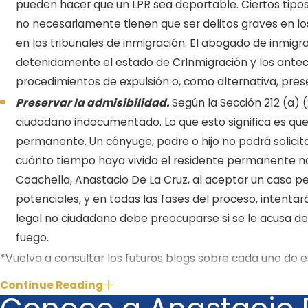
pueden hacer que un LPR sea deportable. Ciertos tipo
no necesariamente tienen que ser delitos graves en los
en los tribunales de inmigración. El abogado de inmigr
detenidamente el estado de CrInmigración y los ante
procedimientos de expulsión o, como alternativa, prese
Preservar la admisibilidad.
Según la Sección 212 (a) (
ciudadano indocumentado. Lo que esto significa es que 
permanente. Un cónyuge, padre o hijo no podrá solici
cuánto tiempo haya vivido el residente permanente no 
Coachella, Anastacio De La Cruz, al aceptar un caso pe
potenciales, y en todas las fases del proceso, intenta
legal no ciudadano debe preocuparse si se le acusa de 
fuego.
*Vuelva a consultar los futuros blogs sobre cada uno de 
Continue Reading
Alivio posterior a la condena
. Desafortunadamente p