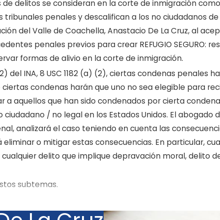
s de delitos se consideran en la corte de inmigración c
 tribunales penales y descalifican a los no ciudadanos de 
ación del Valle de Coachella, Anastacio De La Cruz, al ace
cedentes penales previos para crear REFUGIO SEGURO: re
rvar formas de alivio en la corte de inmigración.
2) del INA, 8 USC 1182 (a) (2), ciertas condenas penales h
ciertas condenas harán que uno no sea elegible para recib
tar a aquellos que han sido condenados por cierta conde
ciudadano / no legal en los Estados Unidos. El abogado d
nal, analizará el caso teniendo en cuenta las consecuenci
rá eliminar o mitigar estas consecuencias. En particular, 
cualquier delito que implique depravación moral, delito d
estos subtemas.
ara muchos no-ciudadanos, no se dan cuenta de que debe