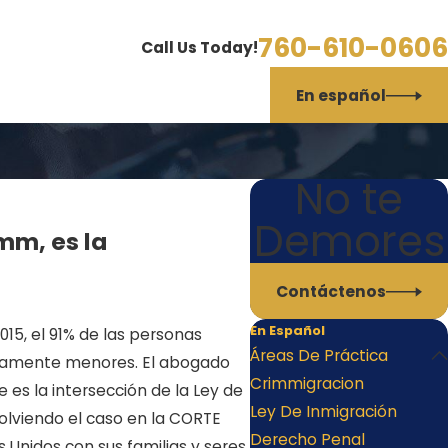
760-610-0606
Call Us Today!
En español
No te
Demores
mm, es la
Contáctenos
En Español
5, el 91% de las personas
Áreas De Práctica
ivamente menores. El abogado
Crimmigracion
 es la intersección de la Ley de
Ley De Inmigración
olviendo el caso en la CORTE
Derecho Penal
Unidos con sus familias y seres