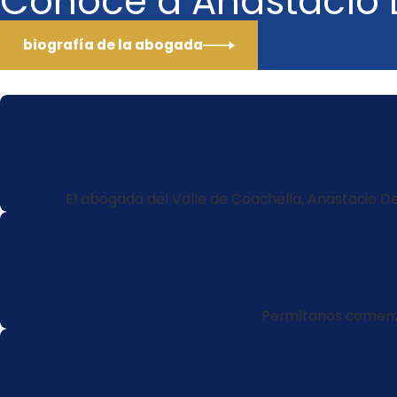
Conoce a Anastacio 
abogado de CRIMMIGRACIÓN hasta después de que ya ha
expulsados (deportados) o ya no son elegibles para 
biografía de la abogada
CRIMMIGRACIÓN puede ayudarlo. Utilizando diferentes f
Coachella, Anastacio De La Cruz, puede reabrir su caso
deseadas. ¡Los no-ciudadanos deben tener cuidado! 
beneficios, SI HAY alguno, en la corte de inmigración.
El abogado del Valle de Coachella, Anastacio De
Permítanos comenzar